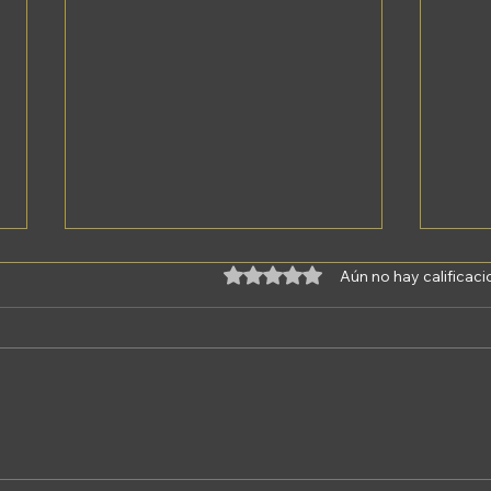
Obtuvo 0 de 5 estrellas.
Aún no hay calificac
La chica que ves,
Má
llega, no otra,
co