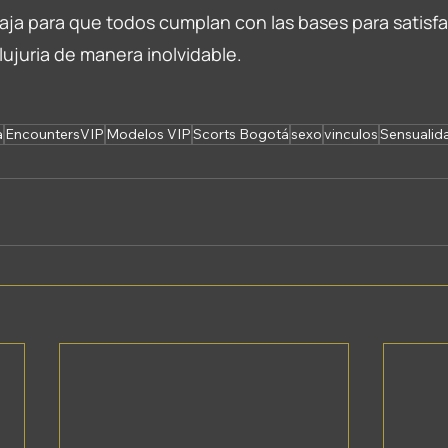
aja para que todos cumplan con las bases para satisfa
ujuria de manera inolvidable.
a
EncountersVIP
Modelos VIP
Scorts Bogotá
sexo
vinculos
Sensualid