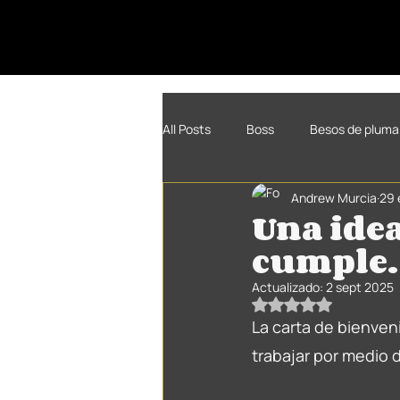
All Posts
Boss
Besos de pluma
Andrew Murcia
29 
Una idea
cumple.
Actualizado:
2 sept 2025
Obtuvo NaN de 5 es
La carta de bienven
trabajar por medio 