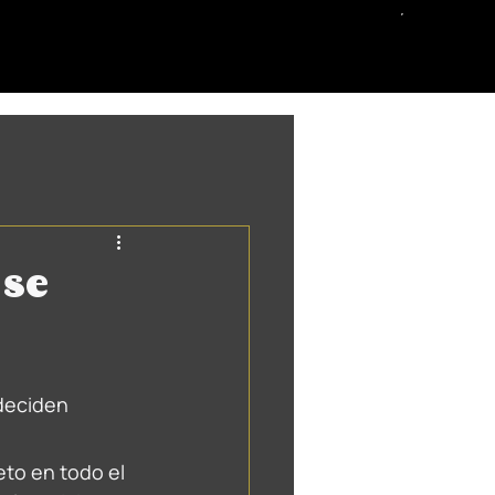
 se
deciden 
eto en todo el 