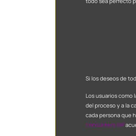
todo sea perfecto p
Si los deseos de to
Los usuarios como l
del proceso y a la c
cada persona que h
Encounters VIP
acue