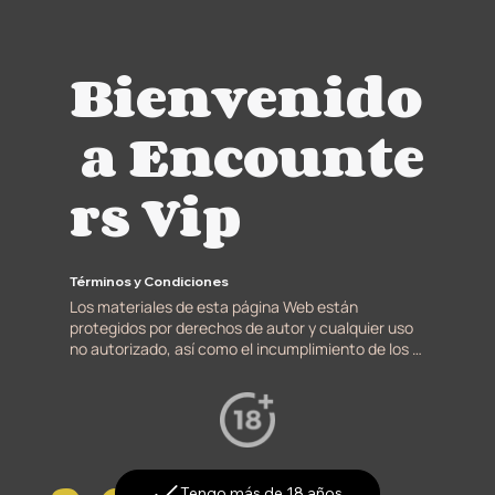
Bienvenido
a Encounte
rs Vip
Términos y Condiciones
Los materiales de esta página Web están 
protegidos por derechos de autor y cualquier uso 
no autorizado, así como el incumplimiento de los 
términos, condiciones o avisos contenidos en ella, 
pueden violar la normatividad nacional vigente al 
respecto. ENCOUNTERS VIP es una empresa 
comprometida con los usuarios que además de 
prestar servicios, vela por su calidad y fidelidad. 
Para ello institucionalizó la Declaración de 
Tengo más de 18 años