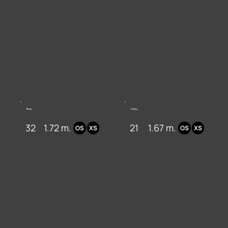
Briss
Hailey
32
1.72 m.
21
1.67 m.
OS
XS
OS
XS