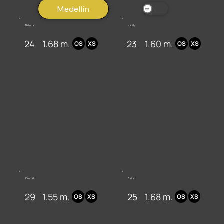
Medellín
Belinda
Naraly
24
1.68 m.
23
1.60 m.
OS
XS
OS
XS
Kendall
Dalila
29
1.55 m.
25
1.68 m.
OS
XS
OS
XS