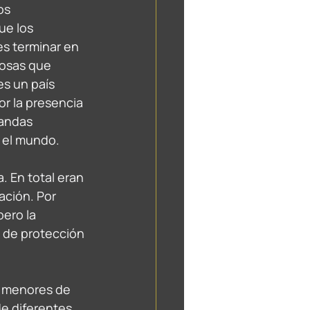
os 
ue los 
es terminar en 
osas que 
s un país 
r la presencia 
bandas 
el mundo.   
 En total eran 
ación. Por 
ero la 
 de protección 
y menores de 
de diferentes 