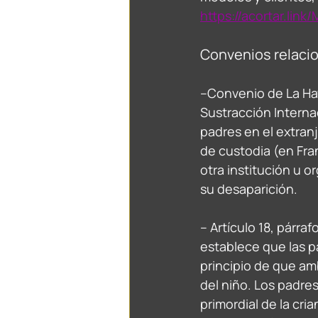
https://acortar.link/
Convenios relaci
–Convenio de La Hay
Sustracción Interna
padres en el extranj
de custodia (en Fran
otra institución u o
su desaparición. 
– Artículo 18, párra
establece que las pa
principio de que am
del niño. Los padres
primordial de la cria