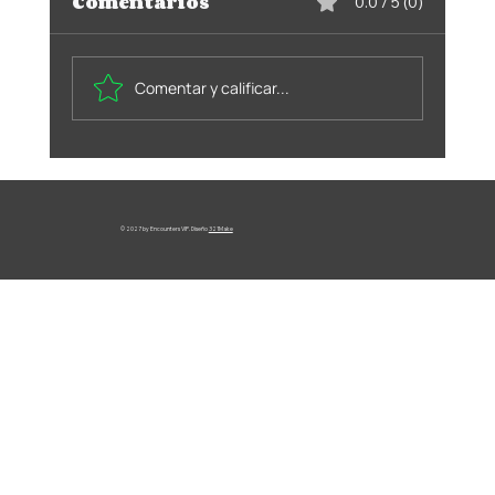
Comentarios
0.0 / 5 (0)
Comentar y calificar...
100% Servicio
consensuado
© 2027 by Encounters VIP. Diseño
321Make