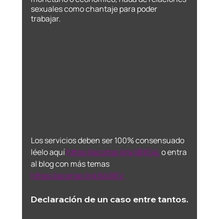
sexuales como chantaje para poder 
trabajar.  
Los servicios deben ser 100% consensuado 
léelo aquí 
https://acortar.link/iBYC4L
o entra 
al blog con más temas 
https://acortar.link/MJllKV
Declaración de un caso entre tantos.