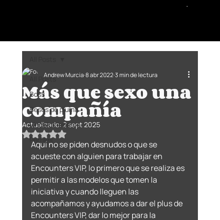
All Posts
Andrew Murcia
8 abr 2022
3 min de lectura
All Posts
Más que sexo una
Boss
compañía
Besos de pluma
Actualizado:
Vínculos íntimos
2 sept 2025
Obtuvo NaN de 5 estrellas.
Perfiles
Aquí no se piden desnudos o que se 
acueste con alguien para trabajar en 
Encounters VIP, lo primero que se realiza es 
permitir a las modelos que tomen la 
iniciativa y cuando lleguen las 
acompañamos y ayudamos a dar el plus de 
Encounters VIP, dar lo mejor para la 