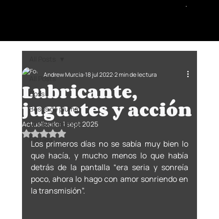
All Posts
Andrew Murcia
18 jul 2022
2 min de lectura
All Posts
Lubricante,
Boss
juguetes y acción
Besos de pluma
Actualizado:
Vínculos íntimos
1 sept 2025
Obtuvo NaN de 5 estrellas.
Perfiles
Los primeros días no se sabía muy bien lo 
que hacía, y mucho menos lo que había 
detrás de la pantalla “era seria y sonreía 
poco, ahora lo hago con amor sonriendo en 
la transmisión”. 