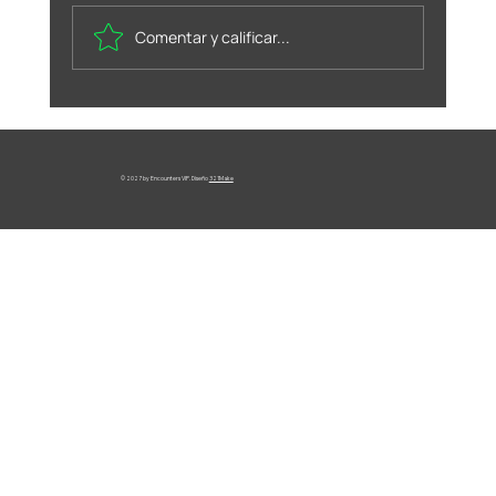
Comentar y calificar...
Una idea, el más mínimo
deseo se cumple.
© 2027 by Encounters VIP. Diseño
321Make