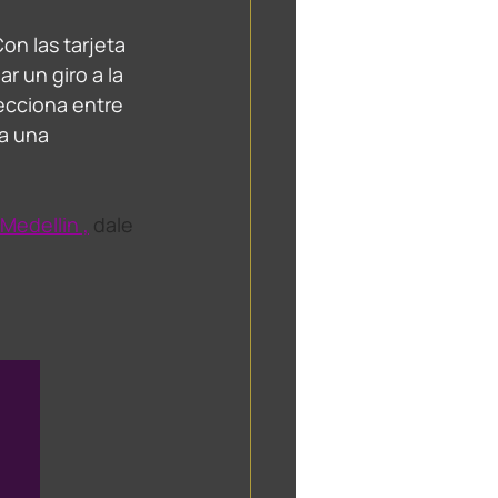
n las tarjeta 
 un giro a la 
ecciona entre 
a una 
 Medellin ,
 dale 