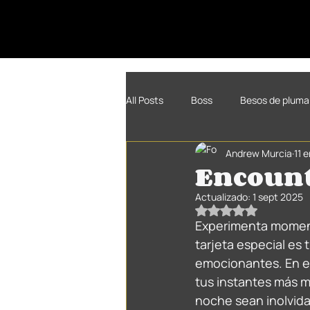
All Posts
Boss
Besos de pluma
Andrew Murcia
11 
Encount
Actualizado:
1 sept 2025
Obtuvo NaN de 5 es
Experimenta momento
tarjeta especial es
emocionantes. En e
tus instantes más m
noche sean inolvida