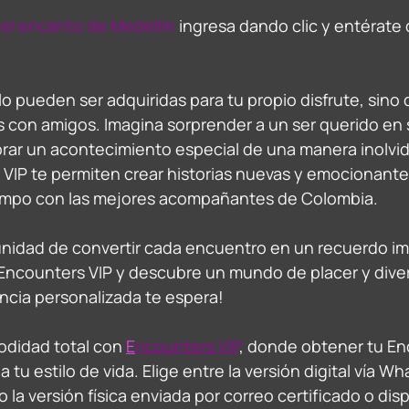
el encanto de Medellín
 ingresa dando clic y entérate 
lo pueden ser adquiridas para tu propio disfrute, sino
 con amigos. Imagina sorprender a un ser querido en 
ar un acontecimiento especial de una manera inolvid
 VIP te permiten crear historias nuevas y emocionante
iempo con las mejores acompañantes de Colombia. 
unidad de convertir cada encuentro en un recuerdo im
 Encounters VIP y descubre un mundo de placer y diver
ncia personalizada te espera! 
didad total con 
E
ncounters VIP
, donde obtener tu En
 tu estilo de vida. Elige entre la versión digital vía W
o la versión física enviada por correo certificado o dis