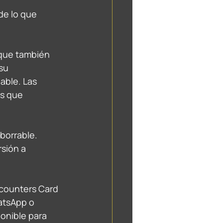
de lo que 
 que también 
su 
able. Las 
s que 
borrable. 
sión a 
counters Card 
hatsApp o 
ponible para 