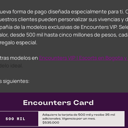
eva forma de pago diseñada especialmente para ti. Co
stros clientes pueden personalizar sus vivencias y dar
mpañía de la modelos exclusivas de Encounters VIP. Sel
alor, desde 500 mil hasta cinco millones de pesos, cad
galo especial.  
ras modelos en 
Encounters VIP | Escorts en Bogota
 y
elo ideal.
 siguientes: 