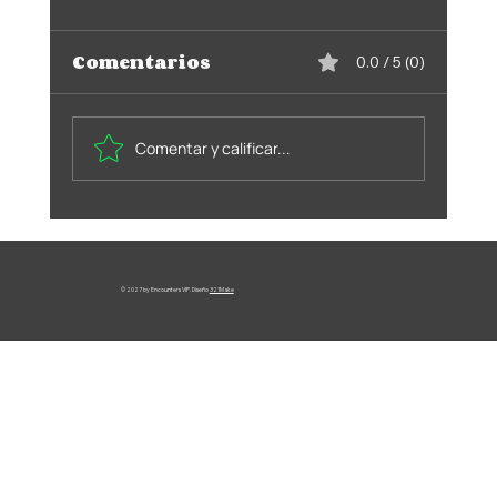
Comentarios
0.0 / 5 (0)
Comentar y calificar...
Encounters CARD
© 2027 by Encounters VIP. Diseño
321Make