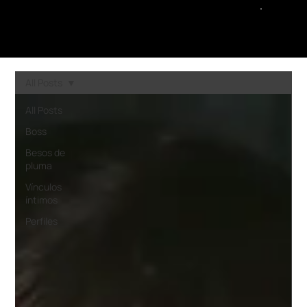
All Posts
All Posts
Boss
Besos de
pluma
Vínculos
íntimos
Perfiles