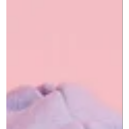
el Corazón
Estás en una charla casual y alguien lanza una opinión brillante,
una idea que te deja pensando “¡Vaya, esta persona tiene algo
especial!”.