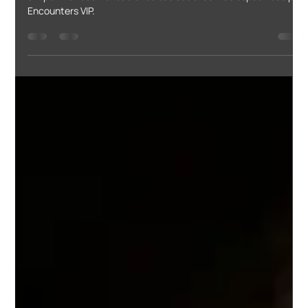
Andrew Murcia
3 sept 2024
2 min de lectura
Lo que debes hacer si te
diagnostican viruela del
mono o mpox
Los cuidados que debe tener para no contraer el virus del mono
o mpox. La recomendaciones básicas a las más especificas por
Encounters VIP.