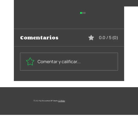
Comentarios
0.0 / 5 (0)
Comentar y calificar...
Encounters VIP:
Recomendaciones para
© 2027 by Encounters VIP. Diseño
321Make
Citas en Hoteles, Moteles y
Airbnb