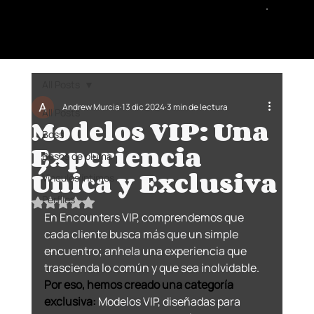
All Posts
Andrew Murcia
13 dic 2024
3 min de lectura
All Posts
Modelos VIP: Una
Boss
Experiencia
Besos de pluma
Única y Exclusiva
Vínculos íntimos
Perfiles
Obtuvo NaN de 5 estrellas.
En Encounters VIP, comprendemos que 
cada cliente busca más que un simple 
encuentro; anhela una experiencia que 
trascienda lo común y que sea inolvidable. 
Por eso, hemos creado una categoría 
exclusiva:
 Modelos VIP, diseñadas para 