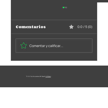
Comentarios
0.0 / 5 (0)
Comentar y calificar...
Qué hace realmente
profesional a una agencia
© 2027 by Encounters VIP. Diseño
321Make
de acompañantes en
Bogotá?